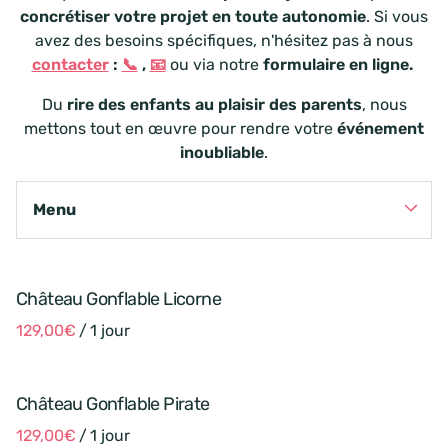
concrétiser votre projet en toute autonomie
. Si vous
avez des besoins spécifiques, n'hésitez pas à nous
contacter
:
📞
,
📧
ou via notre
formulaire en ligne.
Du
rire des enfants au plaisir des parents
, nous
mettons tout en œuvre pour rendre votre
événement
inoubliable
.
Menu
Catégories
Petites structures
Château Gonflable Licorne
Moyenne structures
/
Tout voir
Grandes structures
Structures gonflables
Consommables
Château Gonflable Pirate
Snacking
/
Parenthèses ludiques : séances de jeux.