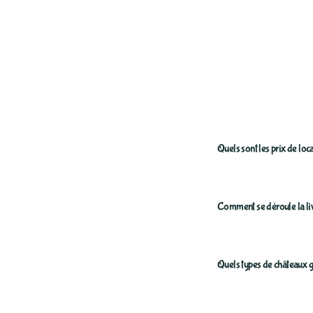
Quels sont les prix de loc
Nos tarifs de location
Comment se déroule la livr
gonflables
(3m x 3m
comme la Licorne ou 
accessibles pour que 
La livraison et instal
Quels types de châteaux g
Notre équipe professi
: installation du châte