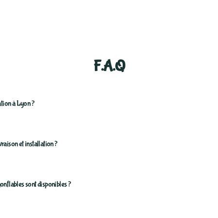
F.A.Q
ation à Lyon ?
 sont très abordables, avec des prix à partir de
79€/jour
pour les
petit
aison et installation ?
) comme Mickey ou Mario. Les
plus grandes structures gonflables
(
le Pirate sont proposées à
110€/jour
. Nous nous efforçons de mainteni
la location
reste pas chère
et
adaptée à tous les budgets.
lation sont disponible avec nos
forfaits de livraison.
onflables sont disponibles ?
onnelle s'occupe de toute la mise en place selon les conditions général
au, vérification de la stabilité, et conseils d'utilisation. Un forfait livrai