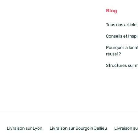
Blog
Tous nos article
Conseils et Insp
Pourquoi la loca
réussi ?
Structures sur 
Livraison sur Lyon
Livraison sur Bourgoin Jallieu
Livraison su