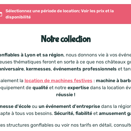
Notre collection
onflables à Lyon et sa région
, nous donnons vie à vos évén
euses thématiques feront en sorte à ce que nos châteaux go
nniversaire
,
kermesses
,
événements professionnels
et tan
galement la
location de machines festives
:
machine à barb
 équipement de
qualité
et notre
expertise
dans la location é
réussie
!
messe d'école
ou
un événement d'entreprise
dans la région
dapte à tous vos besoins.
Sécurité, fiabilité
et
amusement g
tes structures gonflables ou voir nos tarifs en détail, consul