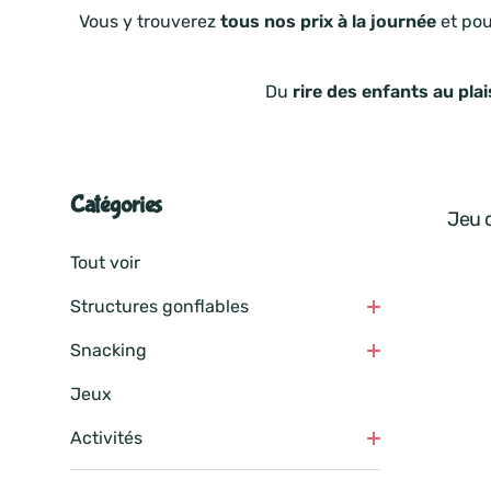
Vous y trouverez
tous nos prix à la journée
et po
Du
rire des enfants au pla
Catégories
Petites structures
Jeu 
Moyenne structures
Tout voir
Grandes structures
Structures gonflables
Consommables
Snacking
Parenthèses ludiques : séances de
jeux.
Jeux
Jeux immersifs
Activités