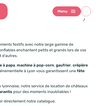
Menu
ements festifs avec notre large gamme de
nflables enchantent petits et grands lors de vos
t d'autres.
e à papa
,
machine à pop-corn
,
gaufrier
,
crêpière
vénementielle à Lyon vous garantissent une
fête
 lyonnaise, notre service de location de châteaux
arantis
pour des moments inoubliables !
ter directement notre catalogue.